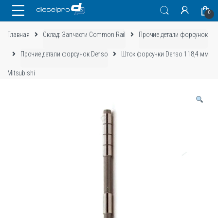
Skip
Skip
0
to
to
navigation
content
Главная
Склад: Запчасти Common Rail
Прочие детали форсунок
Прочие детали форсунок Denso
Шток форсунки Denso 118,4 мм
Mitsubishi