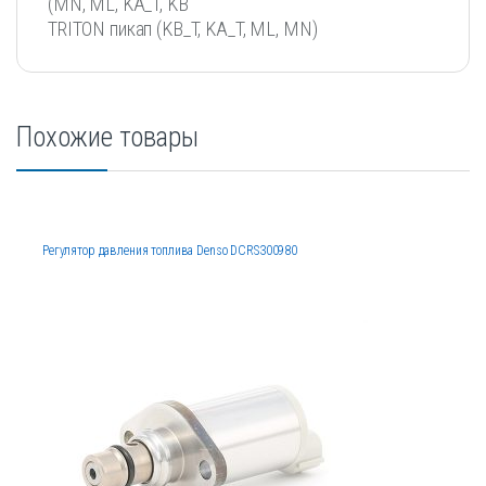
(MN, ML, KA_T, KB
TRITON пикап (KB_T, KA_T, ML, MN)
Похожие товары
Регулятор давления топлива Denso DCRS300980