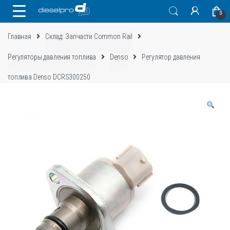
Skip
Skip
0
to
to
navigation
content
Главная
Склад: Запчасти Common Rail
Регуляторы давления топлива
Denso
Регулятор давления
топлива Denso DCRS300250