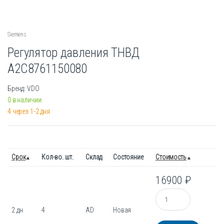
Siemens
Регулятор давления ТНВД
A2C8761150080
Бренд: VDO
0 в наличии
4 через 1-2 дня
Срок
Кол-во. шт.
Склад
Состояние
Стоимость
16900
₽
Количество
2 дн
4
AD
Новая