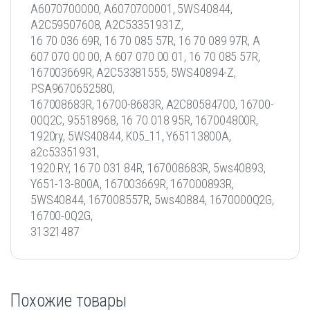
A6070700000, A6070700001, 5WS40844,
A2C59507608, A2C53351931Z,
16 70 036 69R, 16 70 085 57R, 16 70 089 97R, A
607 070 00 00, A 607 070 00 01, 16 70 085 57R,
167003669R, А2С53381555, 5WS40894-Z,
PSA9670652580,
167008683R, 16700-8683R, A2C80584700, 16700-
00Q2C, 95518968, 16 70 018 95R, 167004800R,
1920ry, 5WS40844, K05_11, Y65113800A,
a2c53351931,
1920 RY, 16 70 031 84R, 167008683R, 5ws40893,
Y651-13-800A, 167003669R, 167000893R,
5WS40844, 167008557R, 5ws40884, 1670000Q2G,
16700-0Q2G,
31321487
Похожие товары