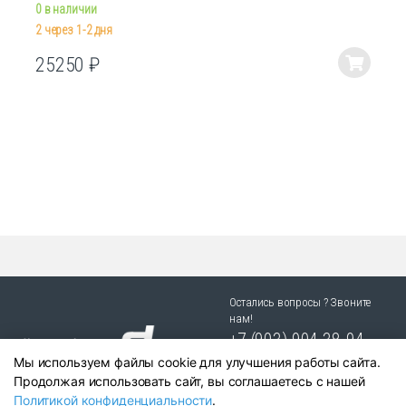
0 в наличии
2 через 1-2 дня
25250
₽
Этот
товар
имеет
несколько
вариаций.
Опции
можно
выбрать
на
странице
товара.
Остались вопросы ? Звоните
нам!
+7 (903) 904 38-94
Мы используем файлы cookie для улучшения работы сайта.
г. Новосибирск, ул. Степная
Продолжая использовать сайт, вы соглашаетесь с нашей
25/1 к.1
Политикой конфиденциальности
.