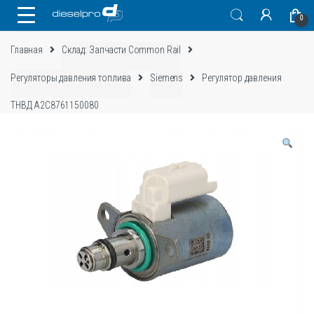
Skip
Skip
0
to
to
navigation
content
Главная
Склад: Запчасти Common Rail
Регуляторы давления топлива
Siemens
Регулятор давления
ТНВД A2C8761150080