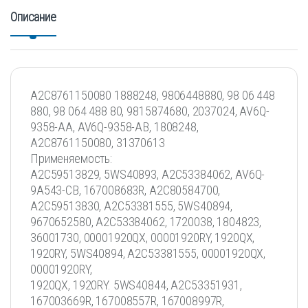
Описание
A2C8761150080 1888248, 9806448880, 98 06 448
880, 98 064 488 80, 9815874680, 2037024, AV6Q-
9358-AA, AV6Q-9358-AB, 1808248,
А2С8761150080, 31370613
Применяемость:
A2C59513829, 5WS40893, A2C53384062, AV6Q-
9A543-CB, 167008683R, A2C80584700,
A2C59513830, A2C53381555, 5WS40894,
9670652580, A2C53384062, 1720038, 1804823,
36001730, 00001920QX, 00001920RY, 1920QX,
1920RY, 5WS40894, A2C53381555, 00001920QX,
00001920RY,
1920QX, 1920RY. 5WS40844, A2C53351931,
167003669R, 167008557R, 167008997R,