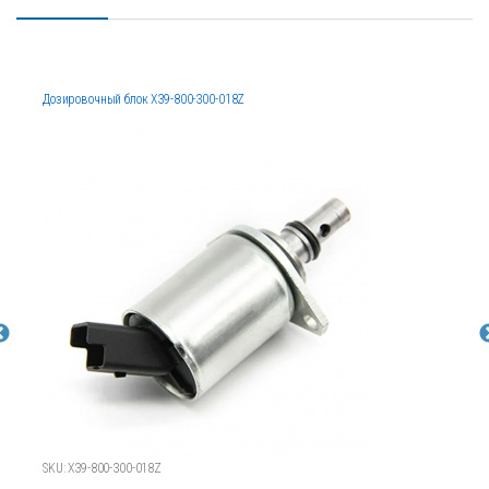
Дозировочный блок X39-800-300-018Z
SKU: X39-800-300-018Z