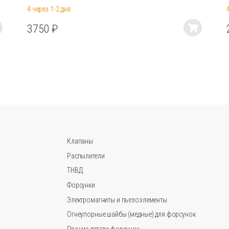
4 через 1-2 дня
3750
₽
Этот
товар
имеет
несколько
вариаций.
Опции
можно
выбрать
на
странице
Клапаны
товара.
Распылители
ТНВД
Форсунки
Электромагниты и пьезоэлементы
Огнеупорные шайбы (медные) для форсунок
Прочие детали форсунок