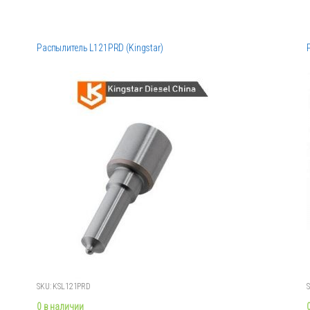
Распылитель L121PRD (Kingstar)
SKU: KSL121PRD
0 в наличии