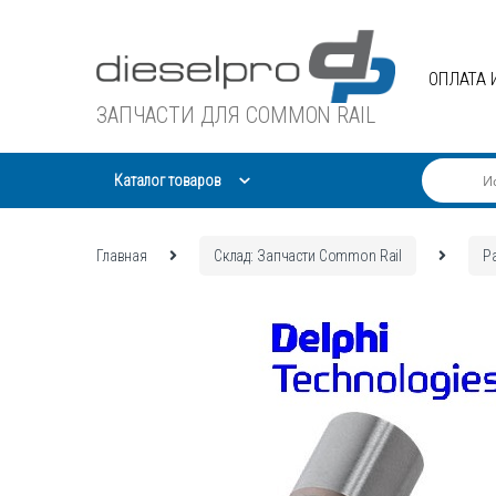
Skip
Skip
to
to
navigation
content
ОПЛАТА 
ЗАПЧАСТИ ДЛЯ COMMON RAIL
Каталог товаров
Главная
Склад: Запчасти Common Rail
Р