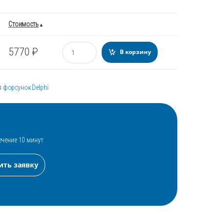
Стоимость
Количество
5770
₽
В корзину
 форсунок Delphi
ечение 10 минут