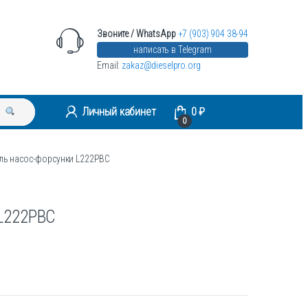
Звоните / WhatsApp
+7 (903) 904 38-94
написать в Telegram
Email:
zakaz@dieselpro.org
Личный кабинет
0
₽
0
ль насос-форсунки L222PBC
 L222PBC