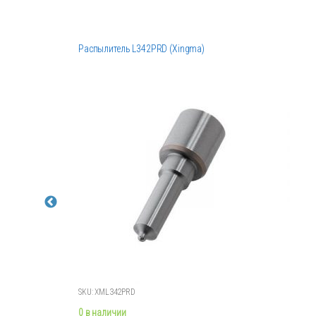
Распылитель L342PRD (Xingma)
SKU: XML342PRD
0 в наличии