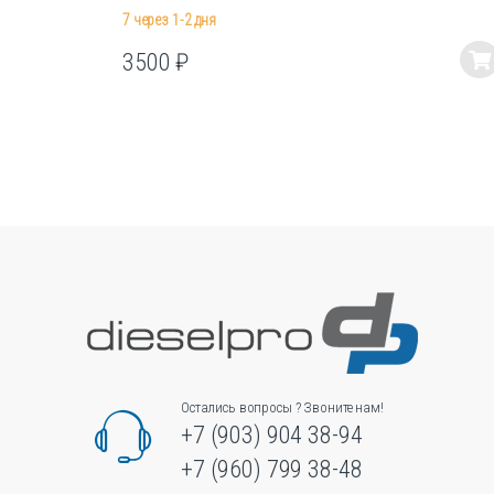
7 через 1-2 дня
3500
₽
Этот
товар
имеет
несколько
вариаций.
Опции
можно
выбрать
на
странице
товара.
Остались вопросы ? Звоните нам!
+7 (903) 904 38-94
+7 (960) 799 38-48