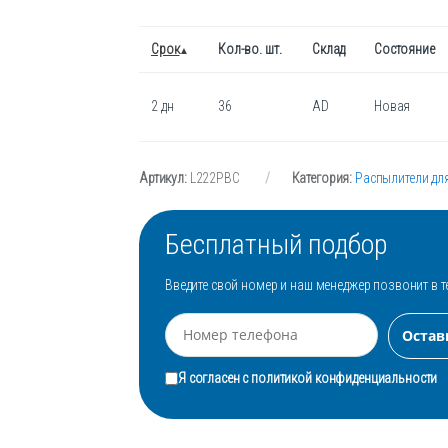
Срок
Кол-во. шт.
Склад
Состояние
2 дн
36
AD
Новая
Артикул:
L222PBC
Категория:
Распылители для
Бесплатный подбор
Введите свой номер и наш менеджер позвонит в т
Я согласен с
политикой конфиденциальности