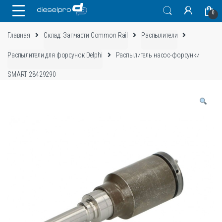
Skip
Skip
0
to
to
navigation
content
Главная
Склад: Запчасти Common Rail
Распылители
Распылители для форсунок Delphi
Распылитель насос-форсунки
SMART 28429290