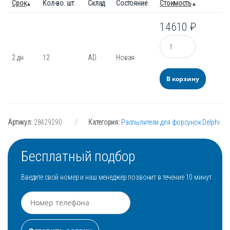
Срок
Кол-во. шт.
Склад
Состояние
Стоимость
14610
₽
Количество
2 дн
12
AD
Новая
В корзину
Артикул:
28429290
Категория:
Распылители для форсунок Delphi
Бесплатный подбор
Введите свой номер и наш менеджер позвонит в течение 10 минут