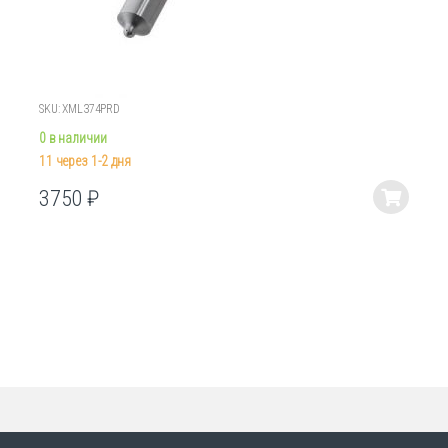
SKU: XML374PRD
0 в наличии
11 через 1-2 дня
3750
₽
Этот
товар
имеет
несколько
вариаций.
Опции
можно
выбрать
на
странице
товара.