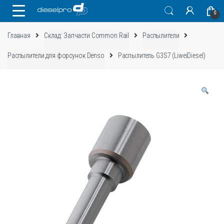
Skip
Skip
0
to
to
navigation
content
Главная
Склад: Запчасти Common Rail
Распылители
Распылители для форсунок Denso
Распылитель G3S7 (LiweiDiesel)