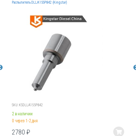
Распылитель DLLA155P842 (Kingstar)
SKU: KSDLLA155P842
2 в наличии
0 через 1-2 дня
2780
₽
Этот