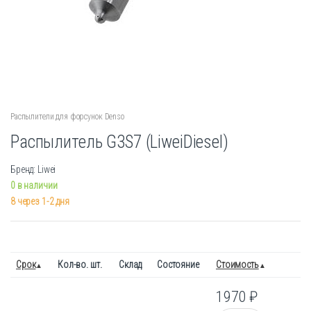
Распылители для форсунок Denso
Распылитель G3S7 (LiweiDiesel)
Бренд: Liwei
0 в наличии
8 через 1-2 дня
Срок
Кол-во. шт.
Склад
Состояние
Стоимость
1970
₽