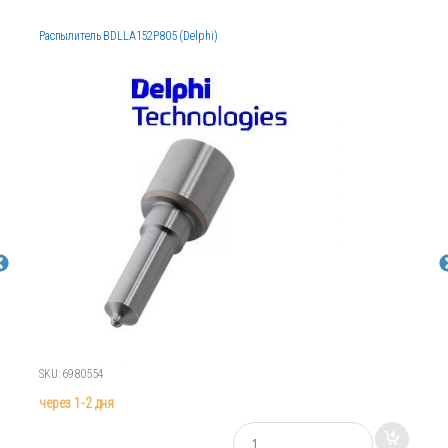
Распылитель BDLLA152P805 (Delphi)
SKU: 6980554
через 1-2 дня
К
о