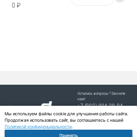
0
₽
л
и
ч
е
с
т
в
о
Остались вопросы ? Звоните
нам!
+7 (903) 904 38-94
Мы используем файлы cookie для улучшения работы сайта.
г. Новосибирск, ул. Степная
Продолжая использовать сайт, вы соглашаетесь с нашей
25/1 к.1
Политикой конфиденциальности
.
Принять