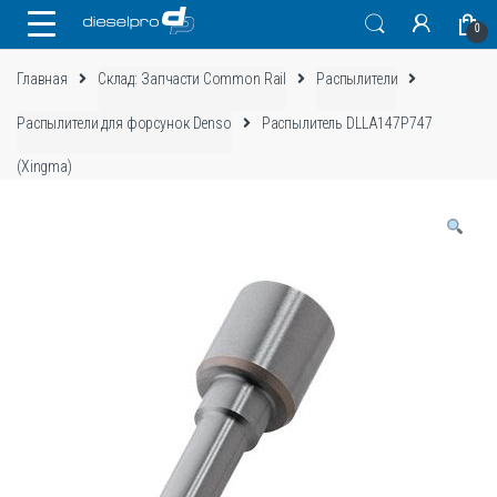
Skip
Skip
0
to
to
navigation
content
Главная
Склад: Запчасти Common Rail
Распылители
Распылители для форсунок Denso
Распылитель DLLA147P747
(Xingma)