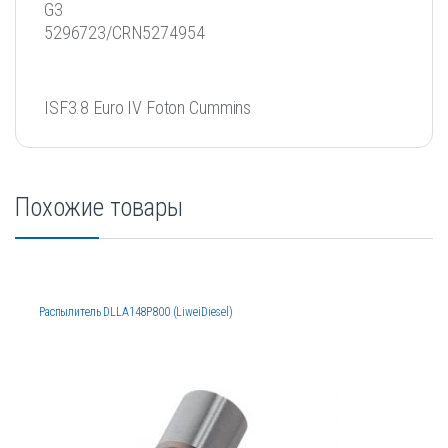
G3
5296723/CRN5274954
ISF3.8 Euro IV Foton Cummins
Похожие товары
Распылитель DLLA148P800 (LiweiDiesel)