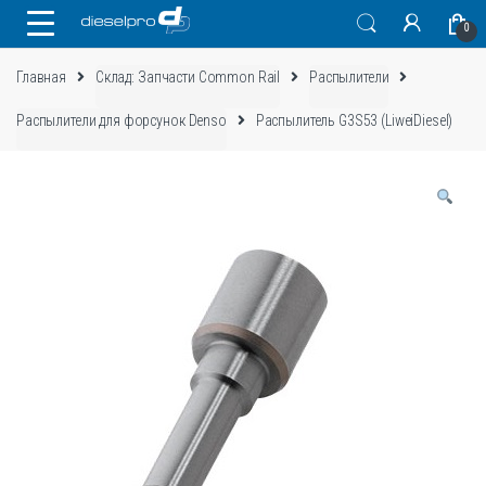
Skip
Skip
0
to
to
navigation
content
Главная
Склад: Запчасти Common Rail
Распылители
Распылители для форсунок Denso
Распылитель G3S53 (LiweiDiesel)