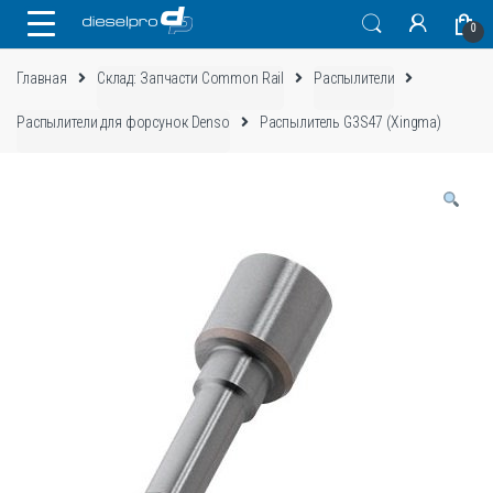
Skip
Skip
0
to
to
navigation
content
Главная
Склад: Запчасти Common Rail
Распылители
Распылители для форсунок Denso
Распылитель G3S47 (Xingma)