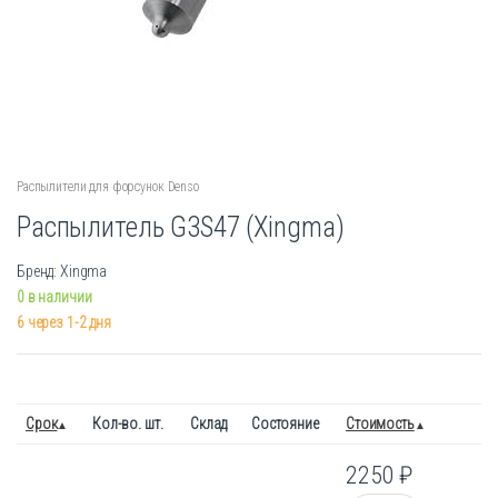
Распылители для форсунок Denso
Распылитель G3S47 (Xingma)
Бренд: Xingma
0 в наличии
6 через 1-2 дня
Срок
Кол-во. шт.
Склад
Состояние
Стоимость
2250
₽