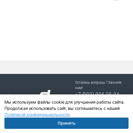
товар
имеет
несколько
вариаций.
Опции
можно
выбрать
на
странице
товара.
Остались вопросы ? Звоните
нам!
+7 (903) 904 38-94
Мы используем файлы cookie для улучшения работы сайта.
г. Новосибирск, ул. Степная
Продолжая использовать сайт, вы соглашаетесь с нашей
25/1 к.1
Политикой конфиденциальности
.
Принять
Написать в Telegram:
+79039043894