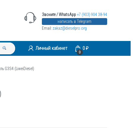
Звоните / WhatsApp
+7 (903) 904 38-94
написать в Telegram
Email:
zakaz@dieselpro.org
Личный кабинет
0
₽
0
ь G3S4 (LiweiDiesel)
)