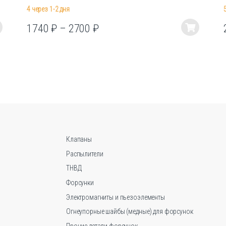
4 через 1-2 дня
1740
₽
–
2700
₽
Этот
товар
имеет
несколько
вариаций.
Опции
можно
выбрать
на
странице
Клапаны
товара.
Распылители
ТНВД
Форсунки
Электромагниты и пьезоэлементы
Огнеупорные шайбы (медные) для форсунок
Прочие детали форсунок