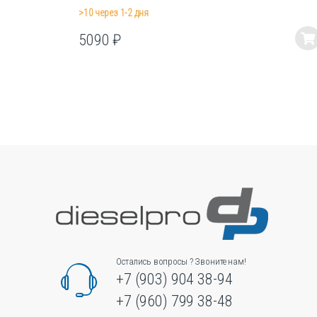
>10 через 1-2 дня
5090
₽
Этот
товар
имеет
несколько
вариаций.
Опции
можно
выбрать
на
странице
товара.
Остались вопросы ? Звоните нам!
+7 (903) 904 38-94
+7 (960) 799 38-48