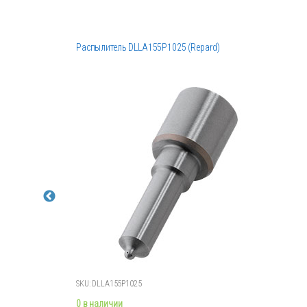
Распылитель DLLA155P1025 (Repard)
SKU: DLLA155P1025
0 в наличии