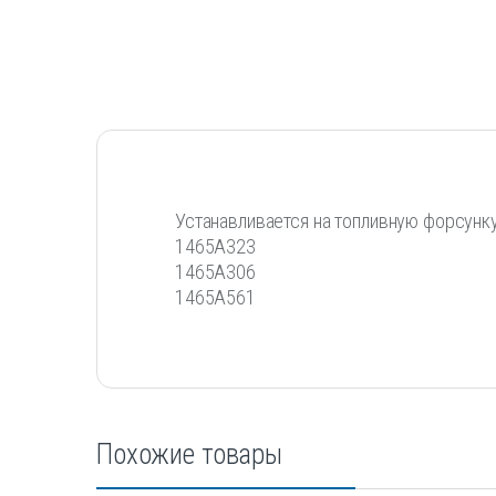
Устанавливается на топливную форсунк
1465A323
1465A306
1465A561
Похожие товары