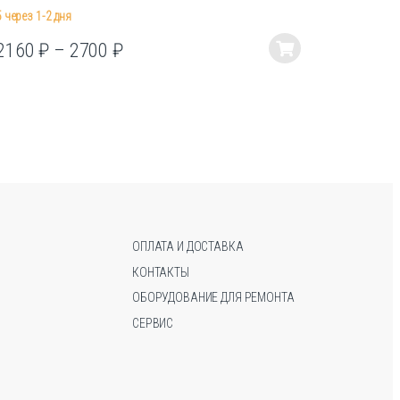
5 через 1-2 дня
0
₽
2160
₽
–
2700
₽
Этот
товар
имеет
несколько
вариаций.
Опции
можно
выбрать
на
странице
ОПЛАТА И ДОСТАВКА
товара.
КОНТАКТЫ
ОБОРУДОВАНИЕ ДЛЯ РЕМОНТА
СЕРВИС