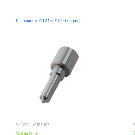
Распылитель DLLA155P1025 (Xingma)
SKU: XMDLLA155P1025
25 в наличии