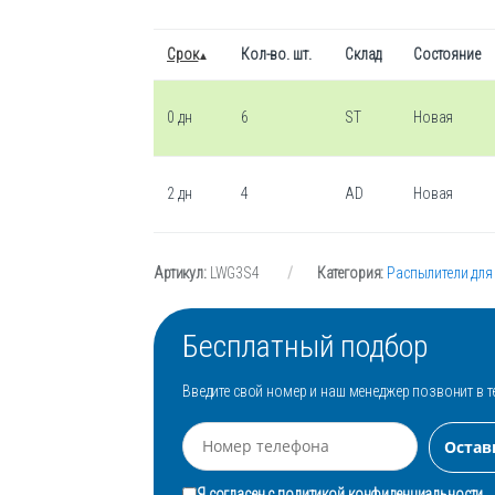
Срок
Кол-во. шт.
Склад
Состояние
0 дн
6
ST
Новая
2 дн
4
AD
Новая
Артикул:
LWG3S4
Категория:
Распылители для
Бесплатный подбор
Введите свой номер и наш менеджер позвонит в т
Я согласен с
политикой конфиденциальности