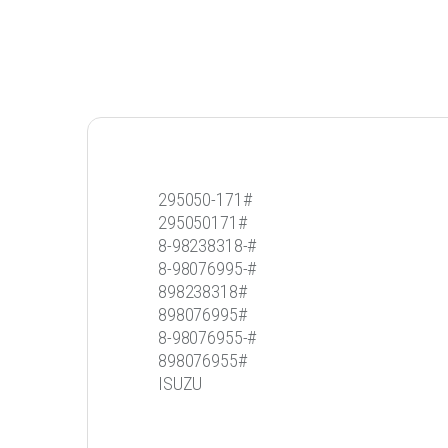
295050-171#
295050171#
8-98238318-#
8-98076995-#
898238318#
898076995#
8-98076955-#
898076955#
ISUZU