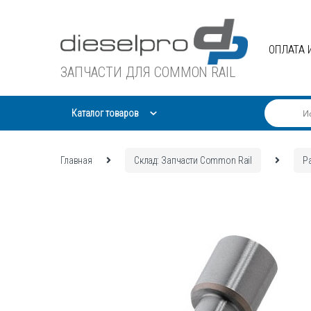
Skip
Skip
to
to
navigation
content
ОПЛАТА 
ЗАПЧАСТИ ДЛЯ COMMON RAIL
Каталог товаров
Главная
Склад: Запчасти Common Rail
Р