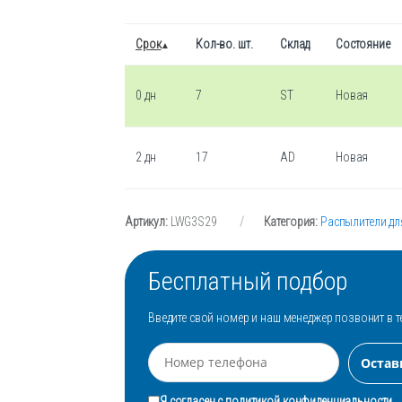
Срок
Кол-во. шт.
Склад
Состояние
0 дн
7
ST
Новая
2 дн
17
AD
Новая
Артикул:
LWG3S29
Категория:
Распылители дл
Бесплатный подбор
Введите свой номер и наш менеджер позвонит в т
Я согласен с
политикой конфиденциальности