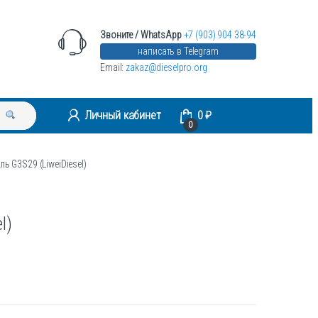
Звоните / WhatsApp
+7 (903) 904 38-94
написать в Telegram
Email:
zakaz@dieselpro.org
Личный кабинет
0
₽
0
ь G3S29 (LiweiDiesel)
l)