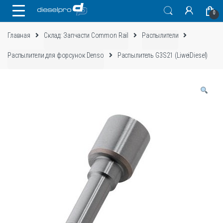
Skip
Skip
0
to
to
navigation
content
Главная
Склад: Запчасти Common Rail
Распылители
Распылители для форсунок Denso
Распылитель G3S21 (LiweiDiesel)