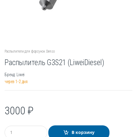
Распылители для форсунок Denso
Распылитель G3S21 (LiweiDiesel)
Бренд: Liwei
через 1-2 дня
3000
₽
К
В корзину
о