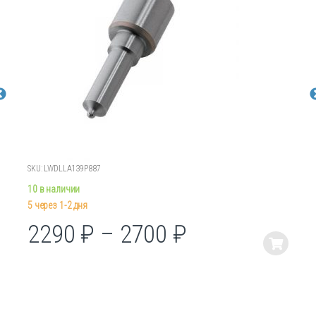
SKU: LWDLLA139P887
10 в наличии
5 через 1-2 дня
2290
₽
–
2700
₽
Этот
товар
имеет
несколько
вариаций.