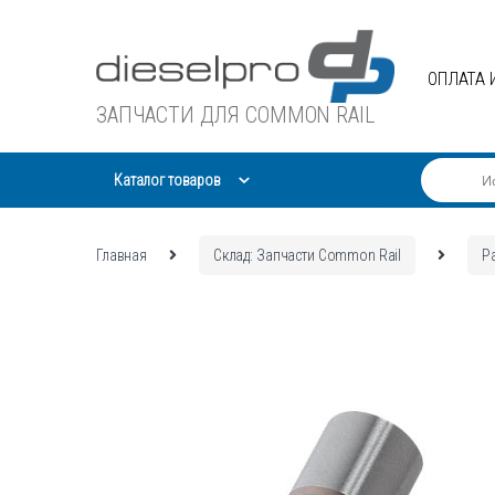
Skip
Skip
to
to
navigation
content
ОПЛАТА 
ЗАПЧАСТИ ДЛЯ COMMON RAIL
Каталог товаров
Главная
Склад: Запчасти Common Rail
Р