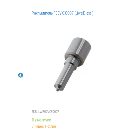
Распылитель F00VX30007 (LiweiDiesel)
SKU: LWF00VX30007
0 в наличии
7 через 1-2 дня