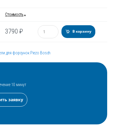
Стоимость
Количество
3790
₽
В корзину
ели для форсунок Piezo Bosch
ечение 10 минут