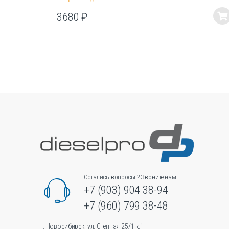
3680
₽
Этот
товар
имеет
несколько
вариаций.
Опции
можно
выбрать
на
странице
товара.
Остались вопросы ? Звоните нам!
+7 (903) 904 38-94
+7 (960) 799 38-48
г. Новосибирск, ул. Степная 25/1 к.1