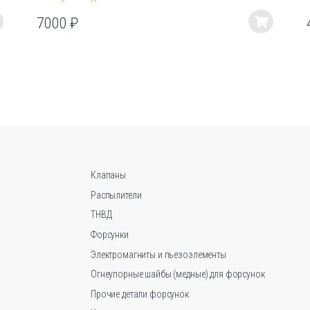
7000
₽
Этот
товар
имеет
несколько
вариаций.
Опции
можно
выбрать
на
странице
Клапаны
товара.
Распылители
ТНВД
Форсунки
Электромагниты и пьезоэлементы
Огнеупорные шайбы (медные) для форсунок
Прочие детали форсунок