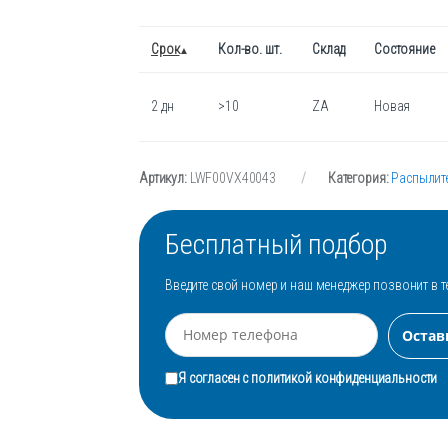
Срок
Кол-во. шт.
Склад
Состояние
2 дн
>10
ZA
Новая
Артикул:
LWF00VX40043
Категория:
Распылит
Бесплатный подбор
Введите свой номер и наш менеджер позвонит в т
Я согласен с
политикой конфиденциальности