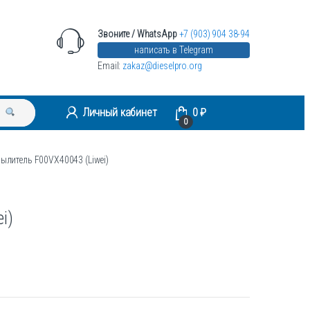
Звоните / WhatsApp
+7 (903) 904 38-94
написать в Telegram
Email:
zakaz@dieselpro.org
Личный кабинет
0
₽
0
ылитель F00VX40043 (Liwei)
i)