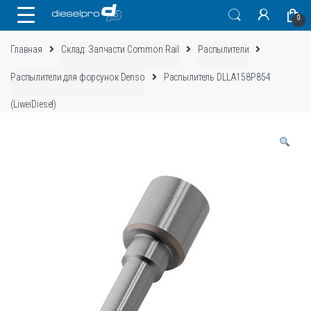
Skip
Skip
0
to
to
navigation
content
Главная
Склад: Запчасти Common Rail
Распылители
Распылители для форсунок Denso
Распылитель DLLA158P854
(LiweiDiesel)