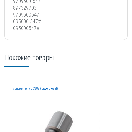
970950-0547
8973297031
9709500547
095000-547#
095000547#
Похожие товары
Распылитель G3S82 (LiweiDiesel)