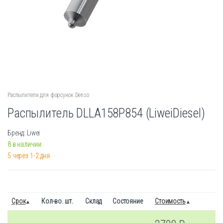
Распылители для форсунок Denso
Распылитель DLLA158P854 (LiweiDiesel)
Бренд: Liwei
8 в наличии
5 через 1-2 дня
Срок
Кол-во. шт.
Склад
Состояние
Стоимость