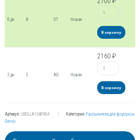
2700
₽
Количество
0 дн
8
ST
Новая
В корзину
2160
₽
Количество
2 дн
5
AD
Новая
В корзину
Артикул:
LWDLLA158P854
Категория:
Распылители для форсунок
Denso