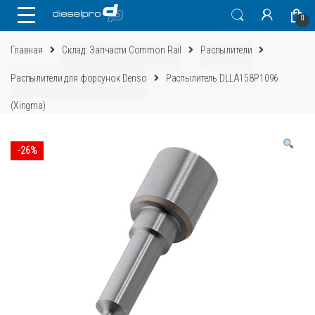
Skip
Skip
0
to
to
navigation
content
Главная
Склад: Запчасти Common Rail
Распылители
Распылители для форсунок Denso
Распылитель DLLA158P1096
(Xingma)
-
26%