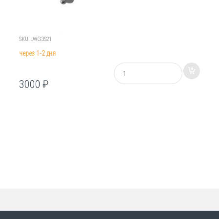
SKU: LWG3S21
через 1-2 дня
К
о
3000
₽
л
и
ч
е
с
т
в
о