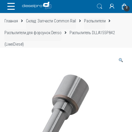
Skip
Skip
0
to
to
navigation
content
Главная
Склад: Запчасти Common Rail
Распылители
Распылители для форсунок Denso
Распылитель DLLA155P842
(LiweiDiesel)