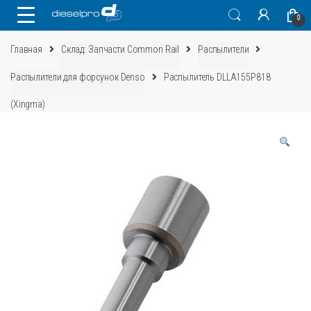
Skip
Skip
0
to
to
navigation
content
Главная
Склад: Запчасти Common Rail
Распылители
Распылители для форсунок Denso
Распылитель DLLA155P818
(Xingma)