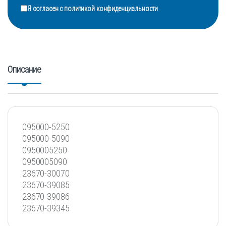
Я согласен с
политикой конфиденциальности
Описание
095000-5250
095000-5090
0950005250
0950005090
23670-30070
23670-39085
23670-39086
23670-39345