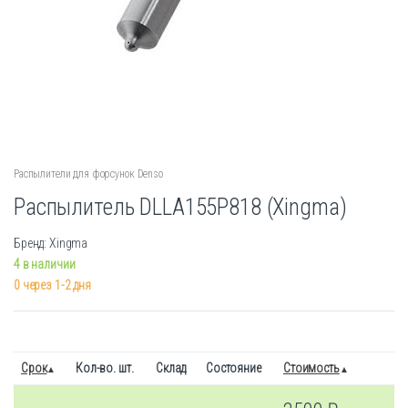
Распылители для форсунок Denso
Распылитель DLLA155P818 (Xingma)
Бренд: Xingma
4 в наличии
0 через 1-2 дня
Срок
Кол-во. шт.
Склад
Состояние
Стоимость