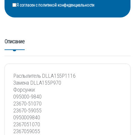
Я согласен с
политикой конфиденциальности
Описание
Распылитель DLLA155P1116
Замена DLLA155P970
Форсунки:
095000-9840
23670-51070
23670-59055
0950009840
2367051070
2367059055