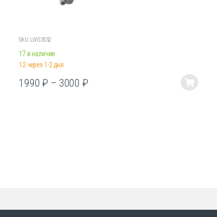
SKU: LWG3S52
17 в наличии
12 через 1-2 дня
1990
₽
–
3000
₽
Этот
товар
имеет
несколько
вариаций.
Опции
можно
выбрать
на
странице
товара.