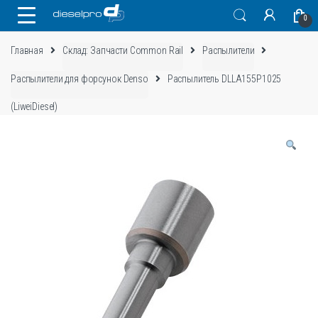
Skip
Skip
0
to
to
navigation
content
Главная
Склад: Запчасти Common Rail
Распылители
Распылители для форсунок Denso
Распылитель DLLA155P1025
(LiweiDiesel)