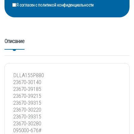
Я согласен с
политикой конфиденциальности
Описание
DLLA155P880
23670-30140
23670-39185
23670-39215
23670-39315
23670-30220
23670-39315
23670-30280
095000-676#