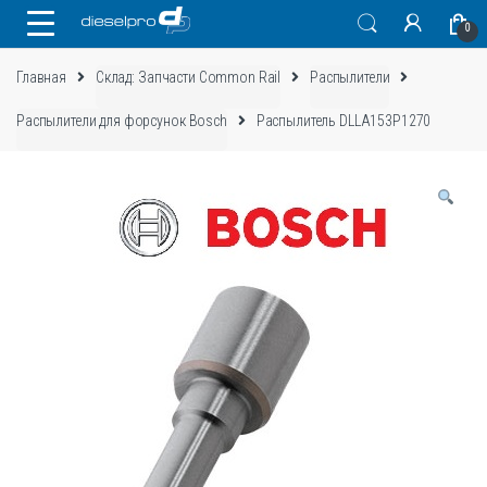
Skip
Skip
0
to
to
navigation
content
Главная
Склад: Запчасти Common Rail
Распылители
Распылители для форсунок Bosch
Распылитель DLLA153P1270