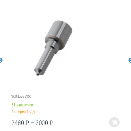
SKU: LWG3S60
61 в наличии
47 через 1-2 дня
2480
₽
–
3000
₽
Этот