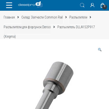
Skip
Skip
0
to
to
navigation
content
Главная
Склад: Запчасти Common Rail
Распылители
Распылители для форсунок Denso
Распылитель DLLA152P917
(Xingma)