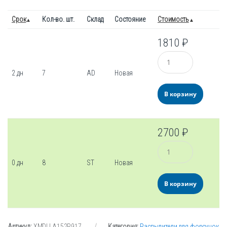
Срок
Кол-во. шт.
Склад
Состояние
Стоимость
1810
₽
Количество
2 дн
7
AD
Новая
В корзину
2700
₽
Количество
0 дн
8
ST
Новая
В корзину
Артикул:
XMDLLA152P917
Категория:
Распылители для форсунок