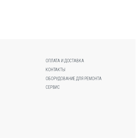
имеет
несколько
вариаций.
Опции
можно
выбрать
на
странице
товара.
ОПЛАТА И ДОСТАВКА
КОНТАКТЫ
ОБОРУДОВАНИЕ ДЛЯ РЕМОНТА
СЕРВИС