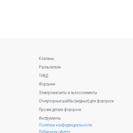
имеет
несколько
вариаций.
Опции
можно
выбрать
на
странице
товара.
Клапаны
Распылители
ТНВД
Форсунки
Электромагниты и пьезоэлементы
Огнеупорные шайбы (медные) для форсунок
Прочие детали форсунок
Инструменты
Политика конфиденциальности
Публичная оферта