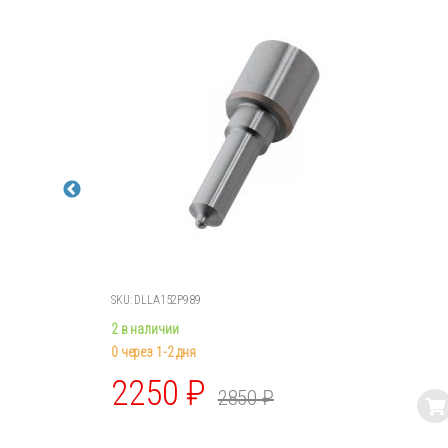
SKU: DLLA152P989
2 в наличии
0 через 1-2 дня
2250
₽
2850
₽
Этот
товар