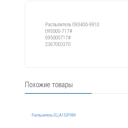
Распылитель 093400-9910
095000-717#
095000717#
23670E0370
Похожие товары
Распылитель DLLA152P989