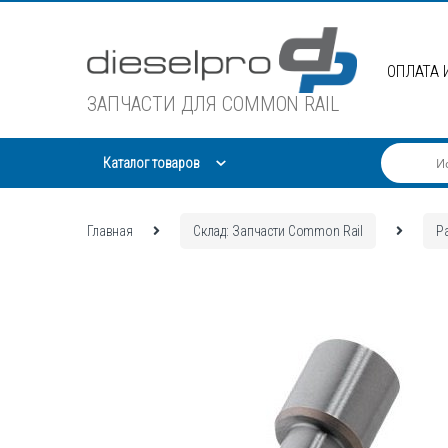
Skip
Skip
to
to
navigation
content
ОПЛАТА 
ЗАПЧАСТИ ДЛЯ COMMON RAIL
Каталог товаров
Главная
Склад: Запчасти Common Rail
Р