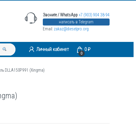
Звоните / WhatsApp
+7 (903) 904 38-94
написать в Telegram
Email:
zakaz@dieselpro.org
Личный кабинет
0
₽
0
ль DLLA150P991 (Xingma)
ngma)