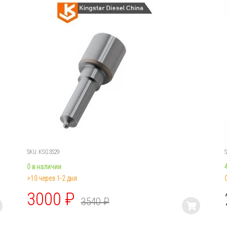
SKU: KSG3S29
0 в наличии
>10 через 1-2 дня
3000
₽
3540
₽
Этот
товар