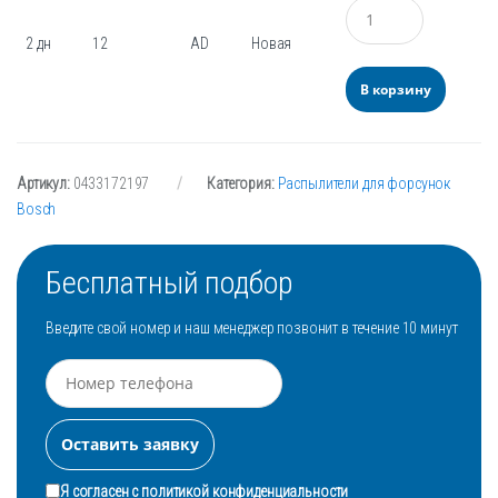
Количество
2 дн
12
AD
Новая
В корзину
Артикул:
0433172197
Категория:
Распылители для форсунок
Bosch
Бесплатный подбор
Введите свой номер и наш менеджер позвонит в течение 10 минут
Я согласен с
политикой конфиденциальности