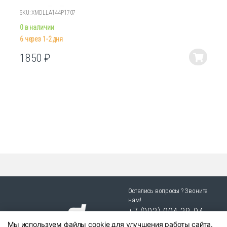
SKU: XMDLLA144P1707
0 в наличии
6 через 1-2 дня
1850
₽
Этот
товар
имеет
несколько
вариаций.
Опции
можно
выбрать
на
странице
товара.
Остались вопросы ? Звоните
нам!
+7 (903) 904 38-94
Мы используем файлы cookie для улучшения работы сайта.
г. Новосибирск, ул. Степная