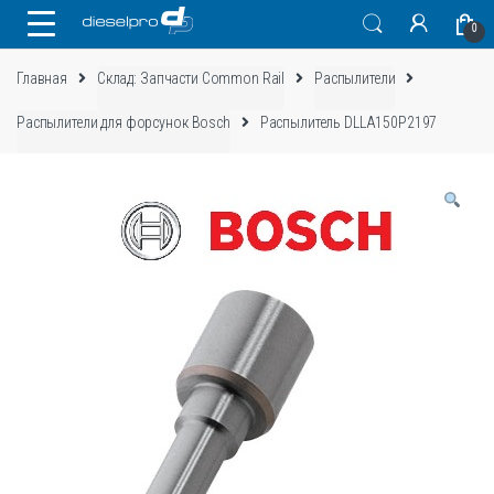
Skip
Skip
0
to
to
navigation
content
Главная
Склад: Запчасти Common Rail
Распылители
Распылители для форсунок Bosch
Распылитель DLLA150P2197