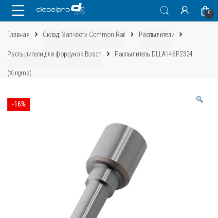
Skip
Skip
0
to
to
navigation
content
Главная
Склад: Запчасти Common Rail
Распылители
Распылители для форсунок Bosch
Распылитель DLLA146P2324
(Xingma)
-
16%