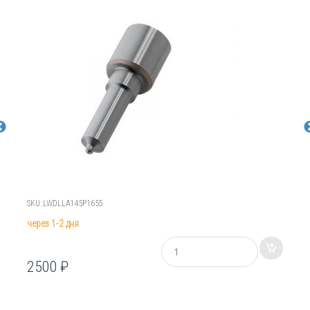
SKU: LWDLLA145P1655
через 1-2 дня
К
о
2500
₽
л
и
ч
е