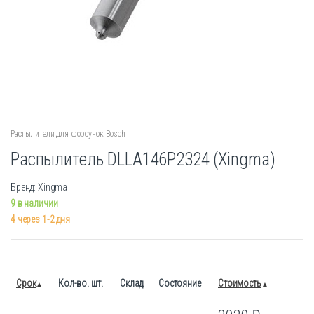
Распылители для форсунок Bosch
Распылитель DLLA146P2324 (Xingma)
Бренд: Xingma
9 в наличии
4 через 1-2 дня
Срок
Кол-во. шт.
Склад
Состояние
Стоимость