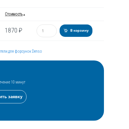
Стоимость
Количество
1870
₽
В корзину
тели для форсунок Denso
ечение 10 минут