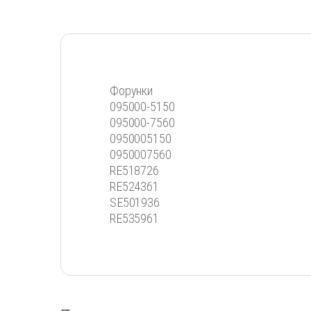
Форунки
095000-5150
095000-7560
0950005150
0950007560
RE518726
RE524361
SE501936
RE535961