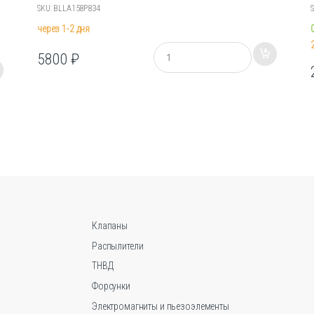
SKU: BLLA158P834
через 1-2 дня
К
5800
₽
о
л
и
ч
е
с
т
в
о
Клапаны
Распылители
ТНВД
Форсунки
Электромагниты и пьезоэлементы