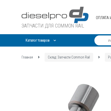
Skip
Skip
to
to
navigation
content
ОПЛАТА 
ЗАПЧАСТИ ДЛЯ COMMON RAIL
Каталог товаров
Главная
Склад: Запчасти Common Rail
Р