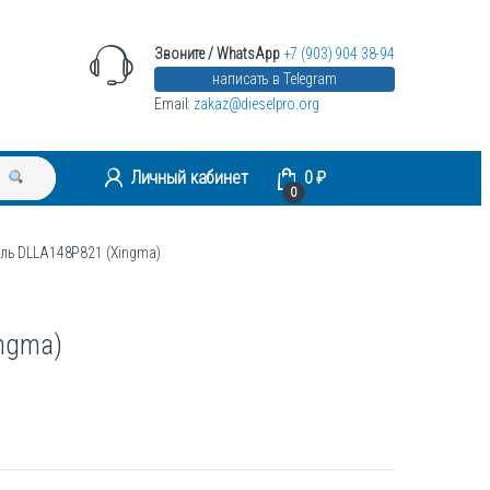
Звоните / WhatsApp
+7 (903) 904 38-94
написать в Telegram
Email:
zakaz@dieselpro.org
Личный кабинет
0
₽
0
ль DLLA148P821 (Xingma)
ngma)