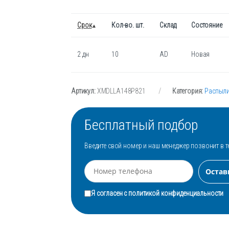
Срок
Кол-во. шт.
Склад
Состояние
2 дн
10
AD
Новая
Артикул:
XMDLLA148P821
Категория:
Распыли
Бесплатный подбор
Введите свой номер и наш менеджер позвонит в т
Я согласен с
политикой конфиденциальности