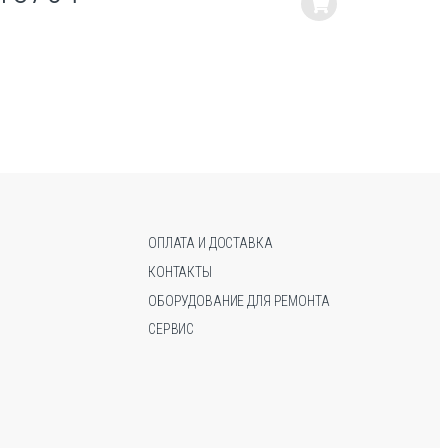
Этот
Этот
товар
товар
имеет
имеет
несколько
несколько
вариаций.
вариаций.
Опции
Опции
можно
можно
выбрать
выбрать
на
на
странице
странице
товара.
товара.
ОПЛАТА И ДОСТАВКА
КОНТАКТЫ
ОБОРУДОВАНИЕ ДЛЯ РЕМОНТА
СЕРВИС