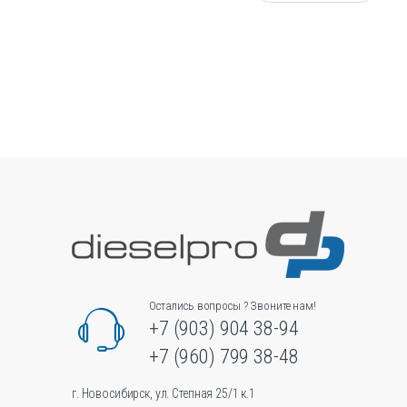
л
и
ч
е
с
т
в
о
Остались вопросы ? Звоните нам!
+7 (903) 904 38-94
+7 (960) 799 38-48
г. Новосибирск, ул. Степная 25/1 к.1