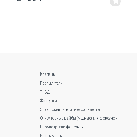
Этот
товар
имеет
несколько
вариаций.
Опции
можно
выбрать
на
странице
товара.
Клапаны
Распылители
ТНВД
Форсунки
Электромагниты и пьезоэлементы
Огнеупорные шайбы (медные) для форсунок
Прочие детали форсунок
Инструменты