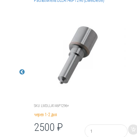
Распылитель DLLA146P1296 (LiweiDiesel)
SKU: LWDLLA146P1296+
через 1-2 дня
2500
₽
К
о