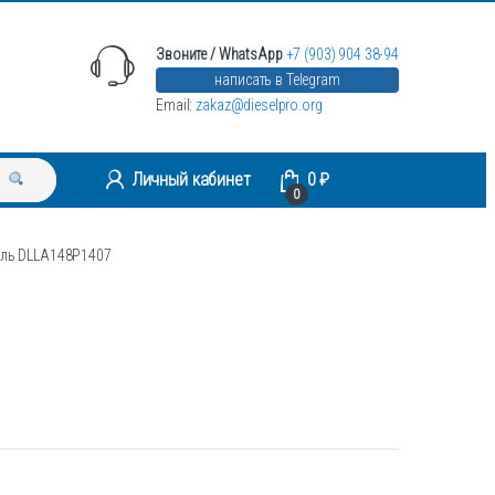
Звоните / WhatsApp
+7 (903) 904 38-94
написать в Telegram
Email:
zakaz@dieselpro.org
Личный кабинет
0
₽
0
ель DLLA148P1407