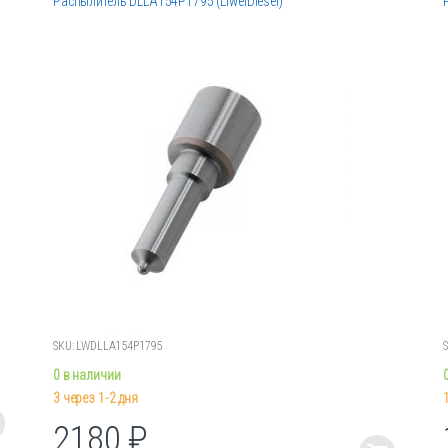
Распылитель DLLA154P1795 (LiweiDiesel)
SKU: LWDLLA154P1795
0 в наличии
3 через 1-2 дня
2180
₽