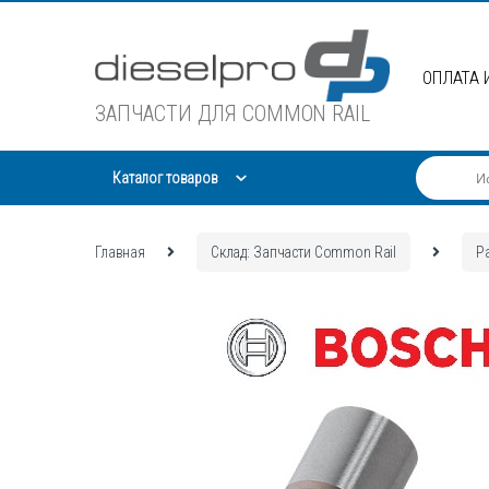
Skip
Skip
to
to
navigation
content
ОПЛАТА 
ЗАПЧАСТИ ДЛЯ COMMON RAIL
Каталог товаров
Главная
Склад: Запчасти Common Rail
Р