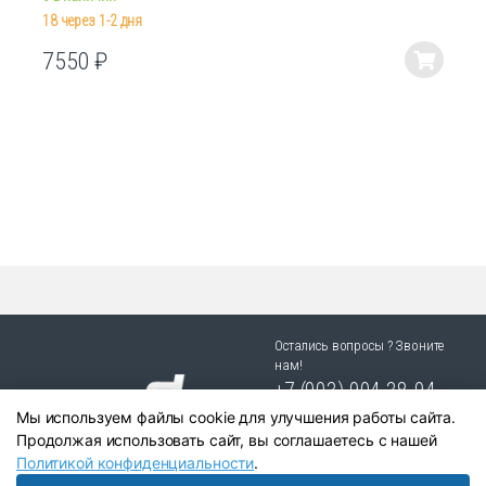
18 через 1-2 дня
7550
₽
Этот
товар
имеет
несколько
вариаций.
Опции
можно
выбрать
на
странице
товара.
Остались вопросы ? Звоните
нам!
+7 (903) 904 38-94
Мы используем файлы cookie для улучшения работы сайта.
г. Новосибирск, ул. Степная
Продолжая использовать сайт, вы соглашаетесь с нашей
25/1 к.1
Политикой конфиденциальности
.