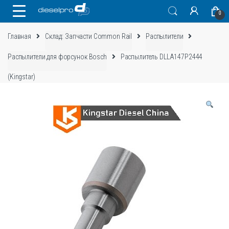
Skip
Skip
0
to
to
navigation
content
Главная
Склад: Запчасти Common Rail
Распылители
Распылители для форсунок Bosch
Распылитель DLLA147P2444
(Kingstar)