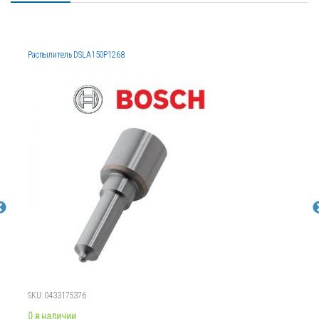
Распылитель DSLA150P1268
SKU: 0433175376
0 в наличии