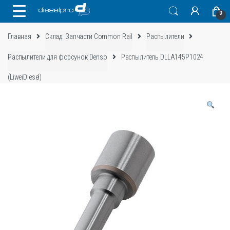
Skip
Skip
0
to
to
navigation
content
Главная
Склад: Запчасти Common Rail
Распылители
Распылители для форсунок Denso
Распылитель DLLA145P1024
(LiweiDiesel)