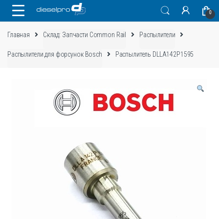
Skip
Skip
0
to
to
navigation
content
Главная
Склад: Запчасти Common Rail
Распылители
Распылители для форсунок Bosch
Распылитель DLLA142P1595