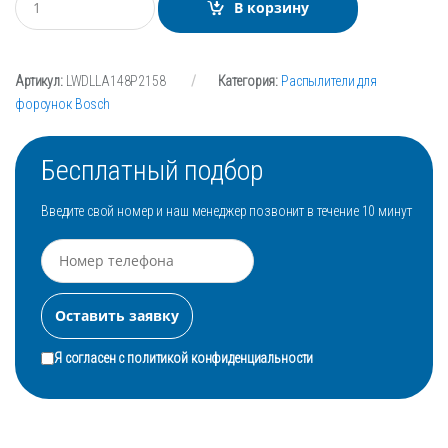
В корзину
о
л
и
ч
Артикул:
LWDLLA148P2158
Категория:
Распылители для
е
с
форсунок Bosch
т
в
о
Бесплатный подбор
Введите свой номер и наш менеджер позвонит в течение 10 минут
Я согласен с
политикой конфиденциальности