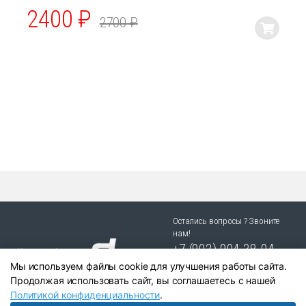
2400
₽
2700
₽
Этот
товар
имеет
несколько
вариаций.
Опции
можно
выбрать
на
странице
товара.
Остались вопросы ? Звоните
нам!
+7 (903) 904 38-94
Мы используем файлы cookie для улучшения работы сайта.
г. Новосибирск, ул. Степная
Продолжая использовать сайт, вы соглашаетесь с нашей
25/1 к.1
Политикой конфиденциальности
.