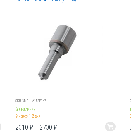
Распылитель DLLA152P947 (Xingma)
SKU: XMDLLA152P947
8 в наличии
9 через 1-2 дня
2010
₽
–
2700
₽
Этот