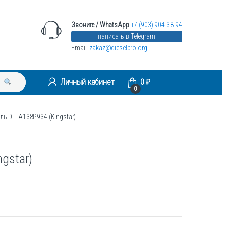
Звоните / WhatsApp
+7 (903) 904 38-94
написать в Telegram
Email:
zakaz@dieselpro.org
Личный кабинет
0
₽
0
ль DLLA138P934 (Kingstar)
gstar)