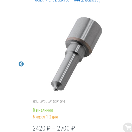
Распылитель DLLA155P1044 (LiweiDiesel)
SKU: LWDLLA155P1044
8 в наличии
6 через 1-2 дня
2420
₽
–
2700
₽
Этот