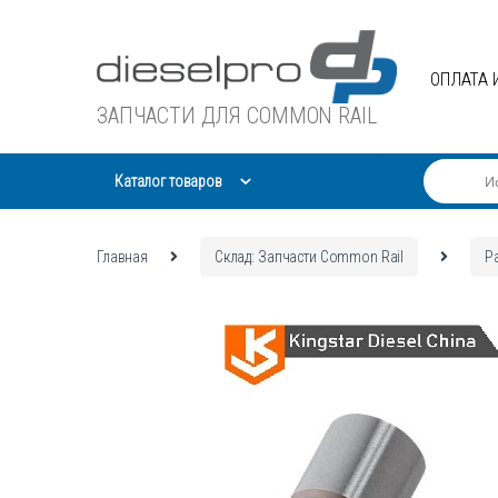
Skip
Skip
to
to
navigation
content
ОПЛАТА 
ЗАПЧАСТИ ДЛЯ COMMON RAIL
Каталог товаров
Главная
Склад: Запчасти Common Rail
Р