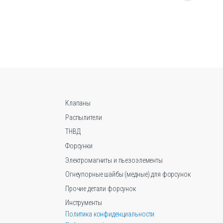
товар
имеет
несколько
вариаций.
Опции
можно
выбрать
на
странице
Клапаны
товара.
Распылители
ТНВД
Форсунки
Электромагниты и пьезоэлементы
Огнеупорные шайбы (медные) для форсунок
Прочие детали форсунок
Инструменты
Политика конфиденциальности