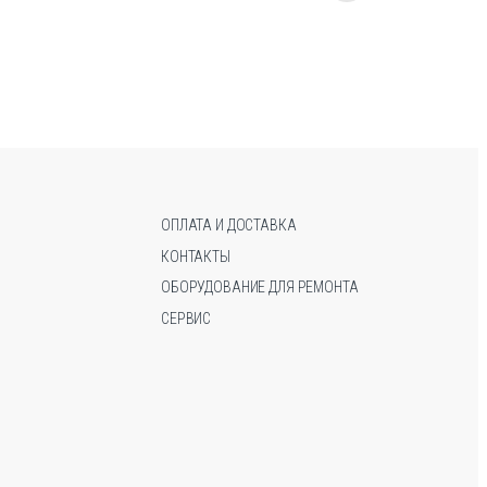
товар
товар
имеет
имеет
несколько
несколько
вариаций.
вариаций.
Опции
Опции
можно
можно
выбрать
выбрать
на
на
странице
странице
ОПЛАТА И ДОСТАВКА
товара.
товара.
КОНТАКТЫ
ОБОРУДОВАНИЕ ДЛЯ РЕМОНТА
СЕРВИС