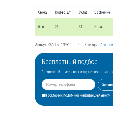
Срок
Кол-во. шт.
Склад
Состояние
0 дн
21
ST
Новая
Артикул:
KSDLLA138P934
Категория:
Распыли
Бесплатный подбор
Введите свой номер и наш менеджер позвонит в т
Я согласен с
политикой конфиденциальности