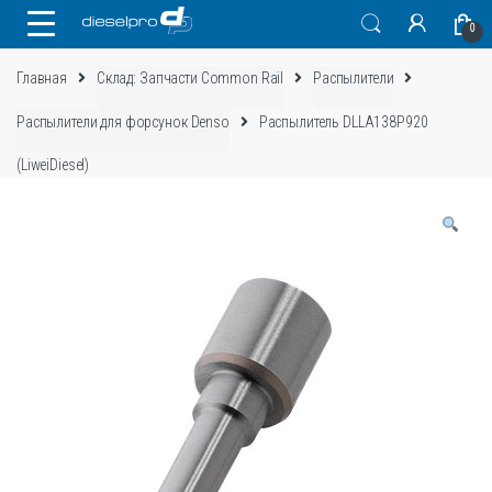
Skip
Skip
0
to
to
navigation
content
Главная
Склад: Запчасти Common Rail
Распылители
Распылители для форсунок Denso
Распылитель DLLA138P920
(LiweiDiesel)