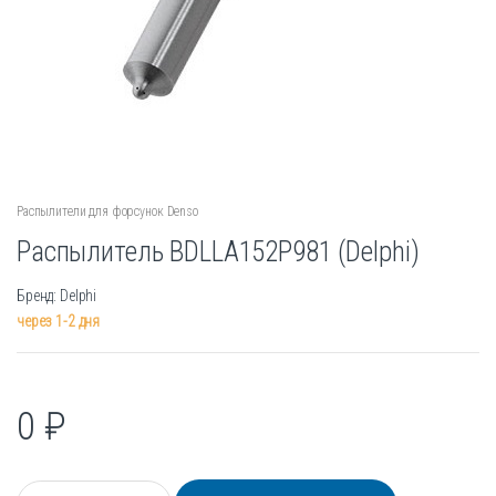
Распылители для форсунок Denso
Распылитель BDLLA152P981 (Delphi)
Бренд: Delphi
через 1-2 дня
0
₽
К