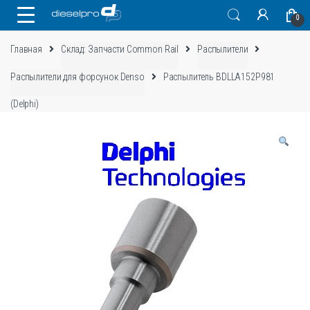
Skip
Skip
0
to
to
navigation
content
Главная
Склад: Запчасти Common Rail
Распылители
Распылители для форсунок Denso
Распылитель BDLLA152P981
(Delphi)