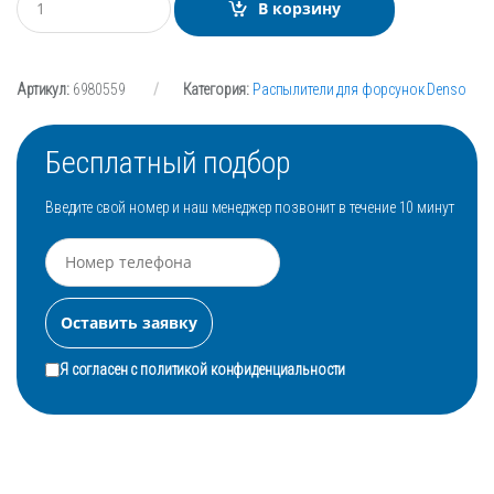
В корзину
о
л
и
ч
Артикул:
6980559
Категория:
Распылители для форсунок Denso
е
с
т
в
Бесплатный подбор
о
Введите свой номер и наш менеджер позвонит в течение 10 минут
Я согласен с
политикой конфиденциальности