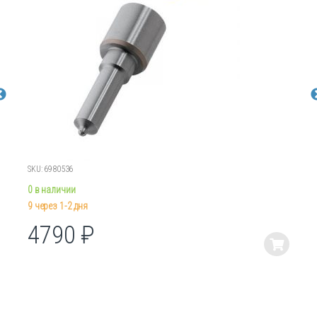
SKU: 6980536
0 в наличии
9 через 1-2 дня
4790
₽
Этот
товар
имеет
несколько
вариаций.