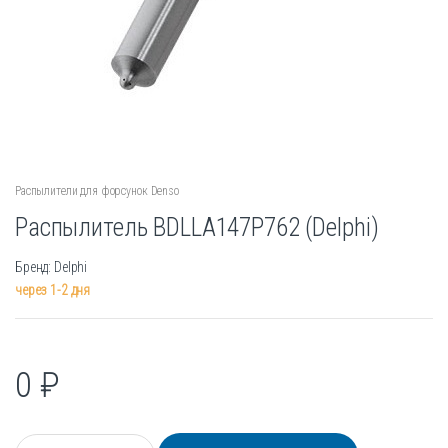
Распылители для форсунок Denso
Распылитель BDLLA147P762 (Delphi)
Бренд: Delphi
через 1-2 дня
0
₽
К