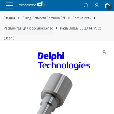
Skip
Skip
0
to
to
navigation
content
Главная
Склад: Запчасти Common Rail
Распылители
Распылители для форсунок Denso
Распылитель BDLLA147P762
(Delphi)