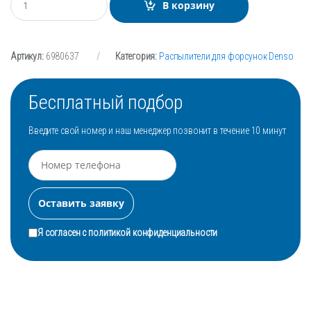
В корзину
о
л
и
ч
Артикул:
6980637
Категория:
Распылители для форсунок Denso
е
с
т
в
Бесплатный подбор
о
Введите свой номер и наш менеджер позвонит в течение 10 минут
Я согласен с
политикой конфиденциальности