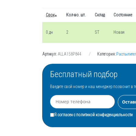
Срок
Кол-во. шт.
Склад
Состояние
0 дн
2
ST
Новая
Артикул:
ALLA158P844
Категория:
Распылите
Бесплатный подбор
Введите свой номер и наш менеджер позвонит в т
Я согласен с
политикой конфиденциальности