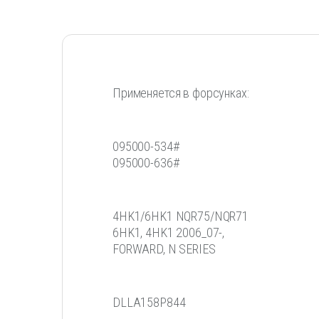
Применяется в форсунках:
095000-534#
095000-636#
4HK1/6HK1 NQR75/NQR71
6HK1, 4HK1 2006_07-,
FORWARD, N SERIES
DLLA158P844