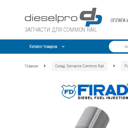
Skip
Skip
to
to
navigation
content
ОПЛАТА 
ЗАПЧАСТИ ДЛЯ COMMON RAIL
Каталог товаров
Главная
Склад: Запчасти Common Rail
Р