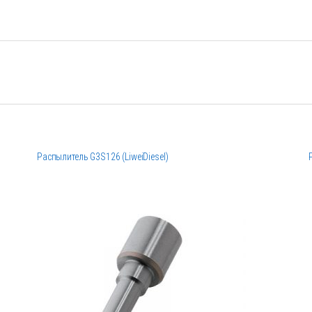
Распылитель G3S126 (LiweiDiesel)