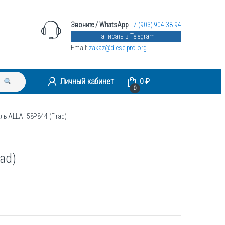
Звоните / WhatsApp
+7 (903) 904 38-94
написать в Telegram
Email:
zakaz@dieselpro.org
Личный кабинет
0
₽
0
ль ALLA158P844 (Firad)
ad)