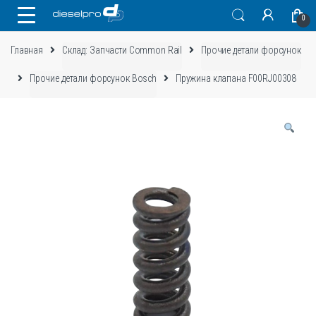
Skip
Skip
0
to
to
navigation
content
Главная
Склад: Запчасти Common Rail
Прочие детали форсунок
Прочие детали форсунок Bosch
Пружина клапана F00RJ00308