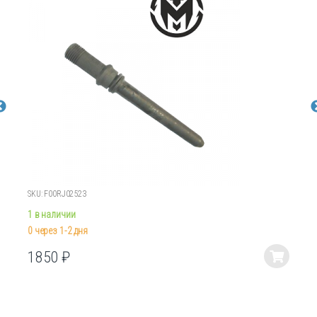
SKU: F00RJ02523
1 в наличии
0 через 1-2 дня
1850
₽
Этот
товар
имеет
несколько