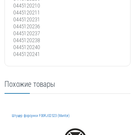
0445120210
0445120211
0445120231
0445120236
0445120237
0445120238
0445120240
0445120241
Похожие товары
Штуцер форсунки F00RJ02523 (Mantor)