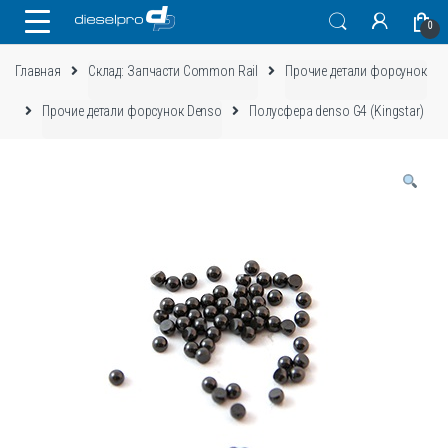
Skip
Skip
0
to
to
navigation
content
Главная
Склад: Запчасти Common Rail
Прочие детали форсунок
Прочие детали форсунок Denso
Полусфера denso G4 (Kingstar)