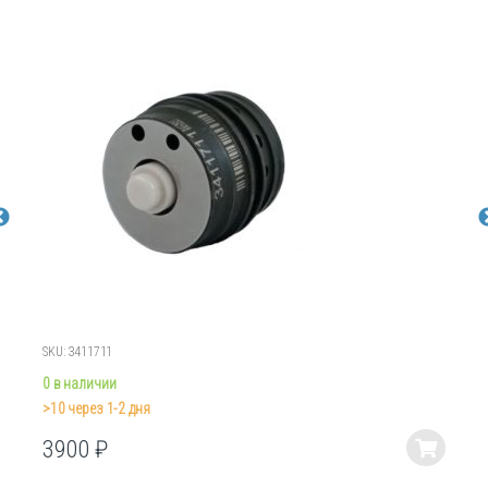
SKU: 3411711
0 в наличии
>10 через 1-2 дня
3900
₽
Этот
товар