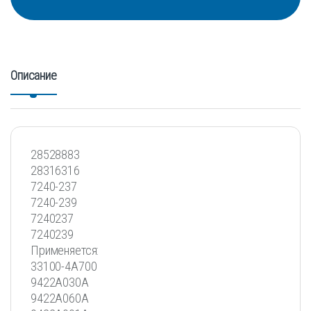
Описание
28528883
28316316
7240-237
7240-239
7240237
7240239
Применяется:
33100-4A700
9422A030A
9422A060A