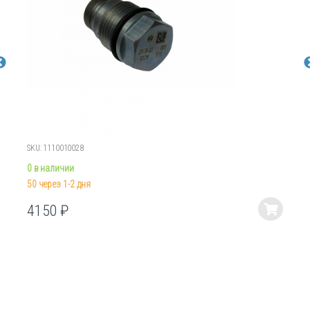
SKU: 1110010028
0 в наличии
50 через 1-2 дня
4150
₽
Этот
товар
имеет
несколько
вариаций.
Опции