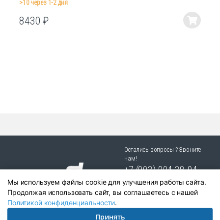
>10 через 1-2 дня
8430
₽
Этот
товар
имеет
несколько
вариаций.
Опции
можно
выбрать
на
странице
товара.
Остались вопросы ? Звоните
нам!
+7 (903) 904 38-94
Мы используем файлы cookie для улучшения работы сайта.
г. Новосибирск, ул. Степная
Продолжая использовать сайт, вы соглашаетесь с нашей
25/1 к.1
Политикой конфиденциальности
.
Принять