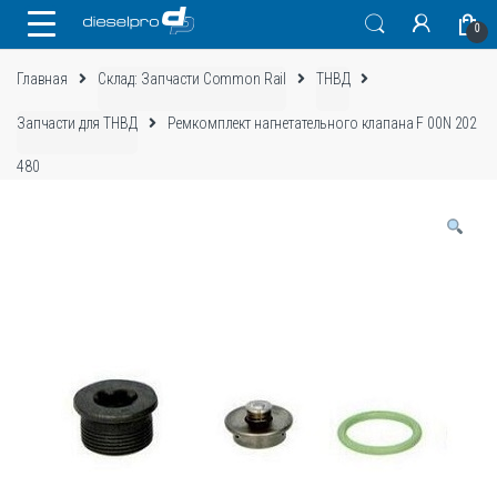
Skip
Skip
0
to
to
navigation
content
Главная
Склад: Запчасти Common Rail
ТНВД
Запчасти для ТНВД
Ремкомплект нагнетательного клапана F 00N 202
480