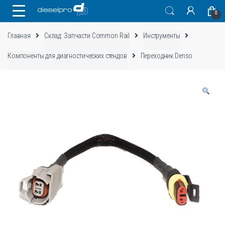
Skip
Skip
0
to
to
navigation
content
Главная
Склад: Запчасти Common Rail
Инструменты
Компоненты для диагностических стендов
Переходник Denso