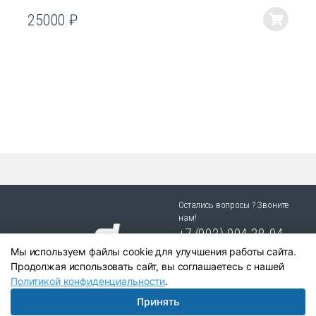
25000
₽
Этот
товар
имеет
несколько
вариаций.
Опции
можно
выбрать
на
странице
товара.
Остались вопросы ? Звоните
нам!
+7 (903) 904 38-94
Мы используем файлы cookie для улучшения работы сайта.
г. Новосибирск, ул. Степная
Продолжая использовать сайт, вы соглашаетесь с нашей
25/1 к.1
Политикой конфиденциальности
.
Принять
Написать в Telegram:
+79039043894