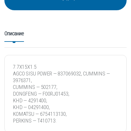
Описание
7.7X15X1.5
AGCO SISU POWER — 837069032, CUMMINS —
3976371,
CUMMINS — 502177,
DONGFENG — F00RJ01453,
KHD — 4291400,
KHD — 04291400,
KOMATSU — 6754113130,
PERKINS — T410713.