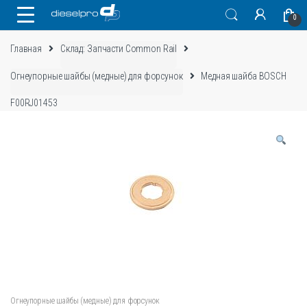
Skip
Skip
0
to
to
navigation
content
Главная
Склад: Запчасти Common Rail
Огнеупорные шайбы (медные) для форсунок
Медная шайба BOSCH
F00RJ01453
Огнеупорные шайбы (медные) для форсунок