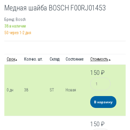
Медная шайба BOSCH F00RJ01453
Бренд: Bosch
38 в наличии
50 через 1-2 дня
Срок
Кол-во. шт.
Склад
Состояние
Стоимость
150
₽
Количество
0 дн
38
ST
Новая
В корзину
150
₽