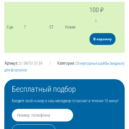
100
₽
Количество
0 дн
7
ST
Новая
В корзину
Артикул:
51.98701.0139
Категория:
Огнеупорные шайбы (медные)
для форсунок
Бесплатный подбор
Введите свой номер и наш менеджер позвонит в течение 10 минут