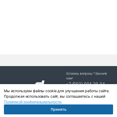
можно
выбрать
на
странице
товара.
Остались вопросы ? Звоните
нам!
+7 (903) 904 38-94
Мы используем файлы cookie для улучшения работы сайта.
г. Новосибирск, ул. Степная
Продолжая использовать сайт, вы соглашаетесь с нашей
25/1 к.1
Политикой конфиденциальности
.
Принять
Написать в Telegram:
+79039043894