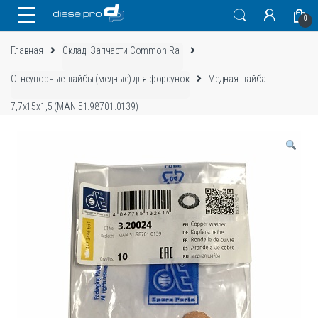
Skip
Skip
0
to
to
navigation
content
Главная
Склад: Запчасти Common Rail
Огнеупорные шайбы (медные) для форсунок
Медная шайба
7,7x15x1,5 (MAN 51.98701.0139)