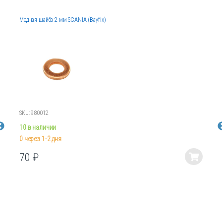
Медная шайба 2 мм SCANIA (Bayfix)
SKU: 980012
10 в наличии
0 через 1-2 дня
70
₽
Этот
товар
имеет
несколько
вариаций.
Опции