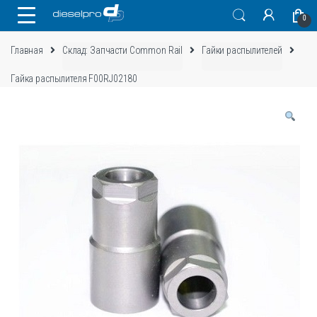
Skip
Skip
0
to
to
navigation
content
Главная
Склад: Запчасти Common Rail
Гайки распылителей
Гайка распылителя F00RJ02180