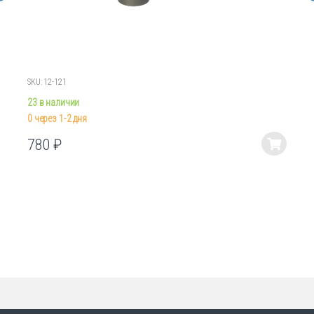
SKU: 12-121
23 в наличии
0 через 1-2 дня
780
₽
Этот
товар
имеет
несколько
вариаций.
Опции
можно
выбрать
на
странице
товара.