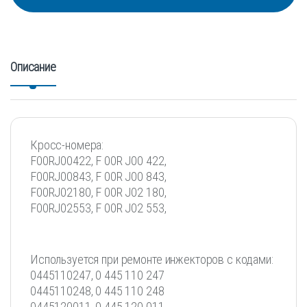
Описание
Кросс-номера:
F00RJ00422, F 00R J00 422,
F00RJ00843, F 00R J00 843,
F00RJ02180, F 00R J02 180,
F00RJ02553, F 00R J02 553,
Используется при ремонте инжекторов с кодами:
0445110247, 0 445 110 247
0445110248, 0 445 110 248
0445120011, 0 445 120 011