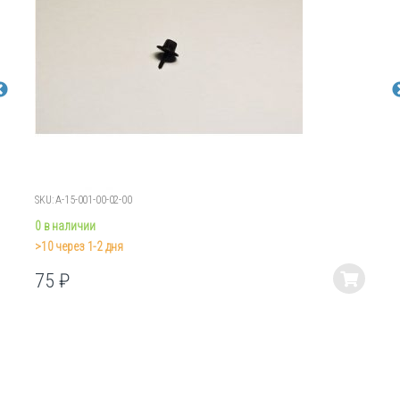
SKU: А-15-001-00-02-00
0 в наличии
>10 через 1-2 дня
75
₽
Этот
товар
имеет
несколько
вариаций.
Опции