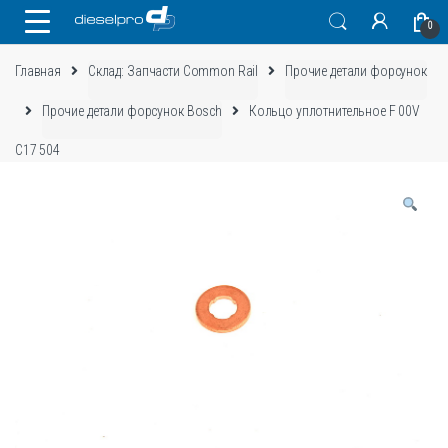
Skip
Skip
0
to
to
navigation
content
Главная
Склад: Запчасти Common Rail
Прочие детали форсунок
Прочие детали форсунок Bosch
Кольцо уплотнительное F 00V
C17 504