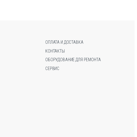
вариаций.
вариаций.
Опции
Опции
можно
можно
выбрать
выбрать
на
на
странице
странице
ОПЛАТА И ДОСТАВКА
товара.
товара.
КОНТАКТЫ
ОБОРУДОВАНИЕ ДЛЯ РЕМОНТА
СЕРВИС