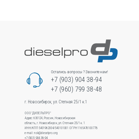
странице
товара.
Остались вопросы ? Звоните нам!
+7 (903) 904 38-94
+7 (960) 799 38-48
г. Новосибирск, ул. Степная 25/1 к.1
ООО "ДИЗЕЛЬПРО"
Адрес: 630124, Россия, Новосибирская
область, г. Новосибирск, ул.Степная 25/1 к. 1
ИНН/КПП 5401962004/540101001 ОГРН 1165476100778
e-mail: nsk@dieselpro.org
+7 (903) 904 38-94