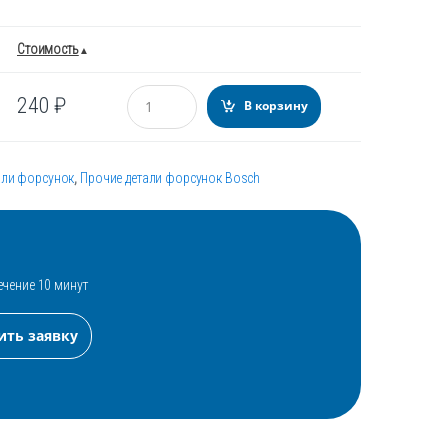
Стоимость
Количество
240
₽
В корзину
али форсунок
,
Прочие детали форсунок Bosch
ечение 10 минут