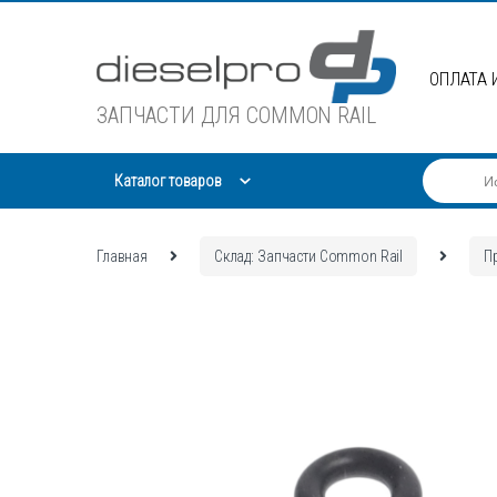
Skip
Skip
to
to
navigation
content
ОПЛАТА 
ЗАПЧАСТИ ДЛЯ COMMON RAIL
Каталог товаров
Главная
Склад: Запчасти Common Rail
П