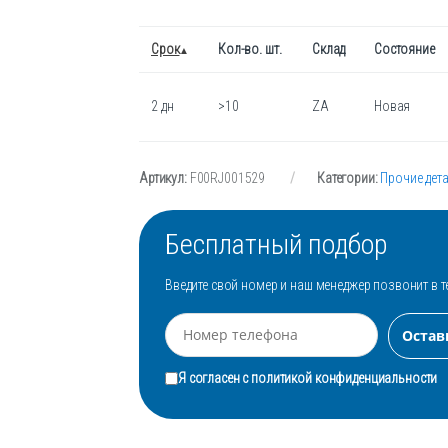
Срок
Кол-во. шт.
Склад
Состояние
2 дн
>10
ZA
Новая
Артикул:
F00RJ001529
Категории:
Прочие дет
Бесплатный подбор
Введите свой номер и наш менеджер позвонит в т
Я согласен с
политикой конфиденциальности