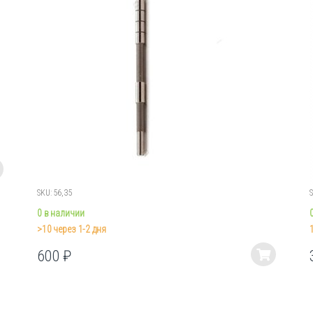
SKU: 56,35
0 в наличии
>10 через 1-2 дня
600
₽
Этот
товар
имеет
несколько