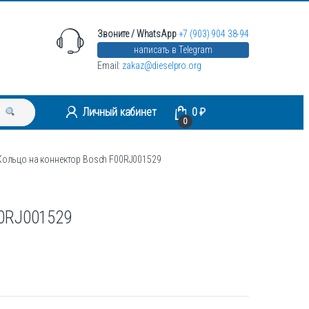
Звоните / WhatsApp
+7 (903) 904 38-94
написать в Telegram
Email:
zakaz@dieselpro.org
Личный кабинет
0
₽
0
Кольцо на коннектор Bosch F00RJ001529
00RJ001529