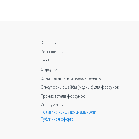
вариаций.
Опции
можно
выбрать
на
странице
Клапаны
товара.
Распылители
ТНВД
Форсунки
Электромагниты и пьезоэлементы
Огнеупорные шайбы (медные) для форсунок
Прочие детали форсунок
Инструменты
Политика конфиденциальности
Публичная оферта