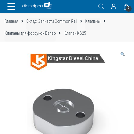
Skip
Skip
0
to
to
navigation
content
Главная
Склад: Запчасти Common Rail
Клапаны
Клапаны для форсунок Denso
Клапан KS25