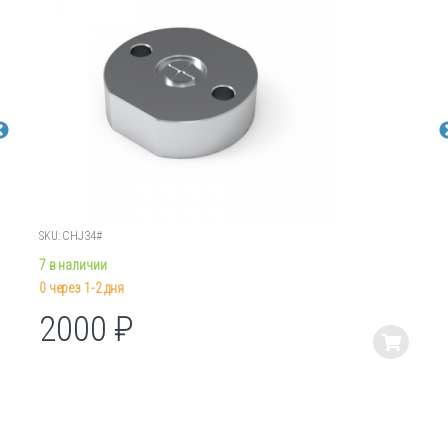
SKU: CHJ34#
7 в наличии
0 через 1-2 дня
2000
₽
Этот
товар
имеет
несколько
вариаций.