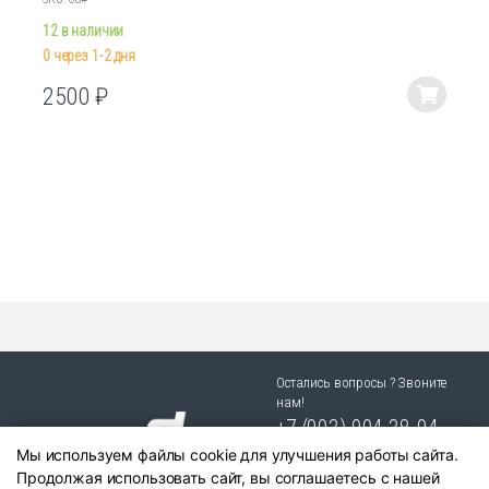
12 в наличии
0 через 1-2 дня
2500
₽
Этот
товар
имеет
несколько
вариаций.
Опции
можно
выбрать
на
странице
товара.
Остались вопросы ? Звоните
нам!
+7 (903) 904 38-94
Мы используем файлы cookie для улучшения работы сайта.
г. Новосибирск, ул. Степная
Продолжая использовать сайт, вы соглашаетесь с нашей
25/1 к.1