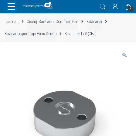
Skip
Skip
0
to
to
navigation
content
Главная
Склад: Запчасти Common Rail
Клапаны
Клапаны для форсунок Denso
Клапан 517# (CHJ)