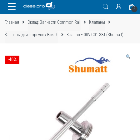
Skip
Skip
0
to
to
navigation
content
Главная
Склад: Запчасти Common Rail
Клапаны
Клапаны для форсунок Bosch
Клапан F 00V C01 381 (Shumatt)
-
40%