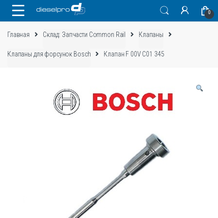
Skip
Skip
0
to
to
navigation
content
Главная
Склад: Запчасти Common Rail
Клапаны
Клапаны для форсунок Bosch
Клапан F 00V C01 345