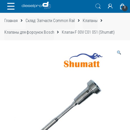
Skip
Skip
0
to
to
navigation
content
Главная
Склад: Запчасти Common Rail
Клапаны
Клапаны для форсунок Bosch
Клапан F 00V C01 051 (Shumatt)